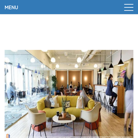
MENU
Trang chủ
|
Cải tạo văn phòng là gì? Các ý tưởng cải
tạo văn phòng hiệu quả, hấp dẫn và tiết kiệm chi phí