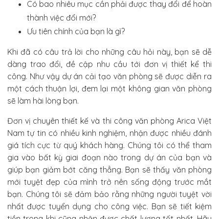
Có bao nhiêu mục cần phải được thay đổi để hoàn
thành việc đổi mới?
Ưu tiên chính của bạn là gì?
Khi đã có câu trả lời cho những câu hỏi này, bạn sẽ dễ
dàng trao đổi, đề cập nhu cầu tới đơn vị thiết kể thi
công. Như vậy dự án cải tạo văn phòng sẽ được diễn ra
một cách thuận lợi, đem lại một không gian văn phòng
sẽ làm hài lòng bạn.
Đơn vị chuyên thiết kế và thi công văn phòng Arica Việt
Nam tự tin có nhiều kinh nghiệm, nhận được nhiều đánh
giá tích cực từ quý khách hàng. Chúng tôi có thể tham
gia vào bất kỳ giai đoạn nào trong dự án của bạn và
giúp bạn giảm bớt căng thẳng. Bạn sẽ thấy văn phòng
mới tuyệt đẹp của mình trở nên sống động trước mắt
bạn. Chúng tôi sẽ đảm bảo rằng những người tuyệt vời
nhất được tuyển dụng cho công việc. Bạn sẽ tiết kiệm
tiền trong khi cũng nhận được chất lượng tốt nhất. Hãy