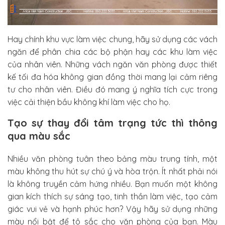
Hay chính khu vực làm việc chung, hãy sử dụng các vách
ngăn để phân chia các bộ phận hay các khu làm việc
của nhân viên. Những vách ngăn văn phòng được thiết
kế tối đa hóa không gian đồng thời mang lại cảm riêng
tư cho nhân viên. Điều đó mang ý nghĩa tích cực trong
việc cải thiện bầu không khí làm việc cho họ.
Tạo sự thay đổi tâm trạng tức thì thông
qua màu sắc
Nhiều văn phòng tuân theo bảng màu trung tính, một
màu không thu hút sự chú ý và hòa trộn. Ít nhất phải nói
là không truyền cảm hứng nhiều. Bạn muốn một không
gian kích thích sự sáng tạo, tinh thần làm việc, tạo cảm
giác vui vẻ và hạnh phúc hơn? Vậy hãy sử dụng những
màu nổi bật để tô sắc cho văn phòng của bạn. Màu