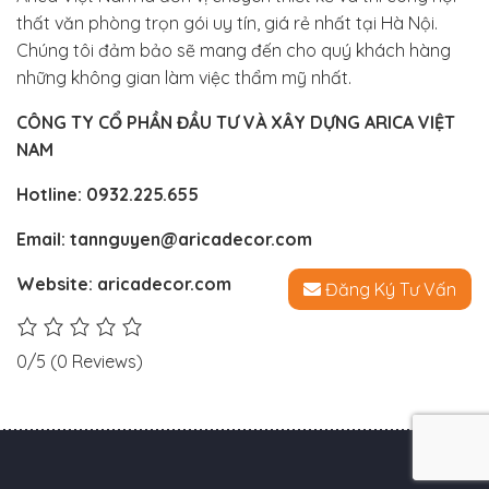
thất văn phòng trọn gói uy tín, giá rẻ nhất tại Hà Nội.
Chúng tôi đảm bảo sẽ mang đến cho quý khách hàng
những không gian làm việc thẩm mỹ nhất.
CÔNG TY CỔ PHẦN ĐẦU TƯ VÀ XÂY DỰNG ARICA VIỆT
NAM
Hotline:
0932.225.655
Email:
tannguyen@aricadecor.com
Website:
aricadecor.com
Đăng Ký Tư Vấn
0/5
(0 Reviews)