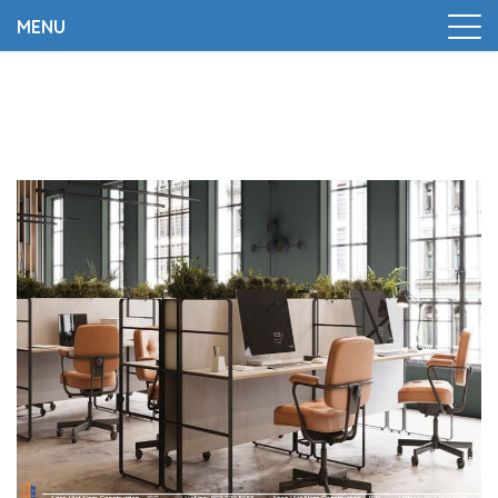
MENU
Trang chủ
|
6 lỗi cần tránh khi thiết kế văn phòng làm
việc mà bạn cần lưu ý