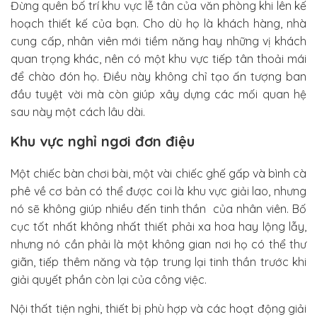
Đừng quên bố trí khu vực lễ tân của văn phòng khi lên kế
hoạch thiết kế của bạn. Cho dù họ là khách hàng, nhà
cung cấp, nhân viên mới tiềm năng hay những vị khách
quan trọng khác, nên có một khu vực tiếp tân thoải mái
để chào đón họ. Điều này không chỉ tạo ấn tượng ban
đầu tuyệt vời mà còn giúp xây dựng các mối quan hệ
sau này một cách lâu dài.
Khu vực nghỉ ngơi đơn điệu
Một chiếc bàn chơi bài, một vài chiếc ghế gấp và bình cà
phê về cơ bản có thể được coi là khu vực giải lao, nhưng
nó sẽ không giúp nhiều đến tinh thần của nhân viên. Bố
cục tốt nhất không nhất thiết phải xa hoa hay lộng lẫy,
nhưng nó cần phải là một không gian nơi họ có thể thư
giãn, tiếp thêm năng và tập trung lại tinh thần trước khi
giải quyết phần còn lại của công việc.
Nội thất tiện nghi, thiết bị phù hợp và các hoạt động giải