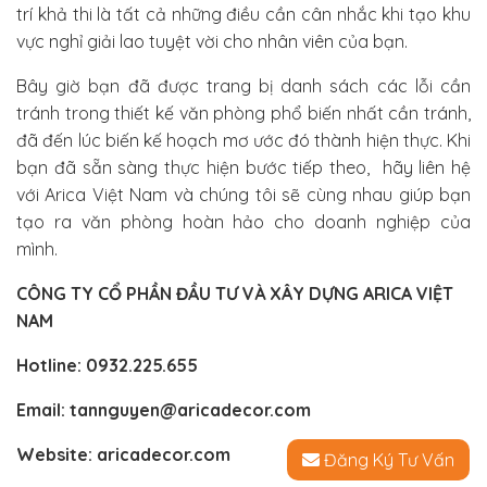
trí khả thi là tất cả những điều cần cân nhắc khi tạo khu
vực nghỉ giải lao tuyệt vời cho nhân viên của bạn.
Bây giờ bạn đã được trang bị danh sách các lỗi cần
tránh trong thiết kế văn phòng phổ biến nhất cần tránh,
đã đến lúc biến kế hoạch mơ ước đó thành hiện thực. Khi
bạn đã sẵn sàng thực hiện bước tiếp theo,
hãy liên hệ
với Arica
Việt Nam và chúng tôi sẽ cùng nhau giúp bạn
tạo ra văn phòng hoàn hảo cho doanh nghiệp của
mình.
CÔNG TY CỔ PHẦN ĐẦU TƯ VÀ XÂY DỰNG ARICA VIỆT
NAM
Hotline:
0932.225.655
Email:
tannguyen@aricadecor.com
Website:
aricadecor.com
Đăng Ký Tư Vấn