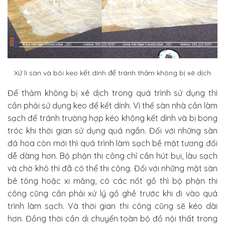
Xử lí sàn và bôi keo kết dính để tránh thảm không bị xê dịch
Để thảm không bị xê dịch trong quá trình sử dụng thì
cần phải sử dụng keo để kết dính. Vì thế sàn nhà cần làm
sạch để tránh trường hợp kéo không kết dính và bị bong
tróc khi thời gian sử dụng quá ngắn. Đối với những sàn
đá hoa còn mới thì quá trình làm sạch bề mặt tương đối
dễ dàng hơn. Bộ phận thi công chỉ cần hút bụi, làu sạch
và chờ khô thì đã có thể thi công. Đối với những mặt sàn
bê tông hoặc xi măng, có các nốt gồ thì bộ phận thi
công cũng cần phải xử lý gồ ghề trước khi đi vào quá
trình làm sạch. Và thời gian thi công cũng sẽ kéo dài
hơn. Đồng thời cần di chuyển toàn bộ đồ nội thất trong