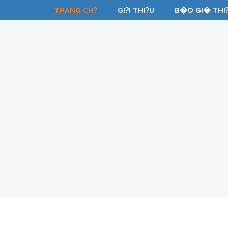
TRANG CH?
GI?I THI?U
B�O GI� THI?