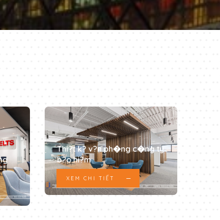
Thi?t k? v?n ph�ng c�ng ty
b?o hi?m
ng
XEM CHI TIẾT