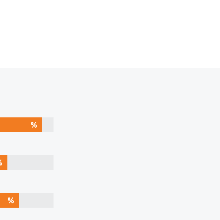
%
%
%