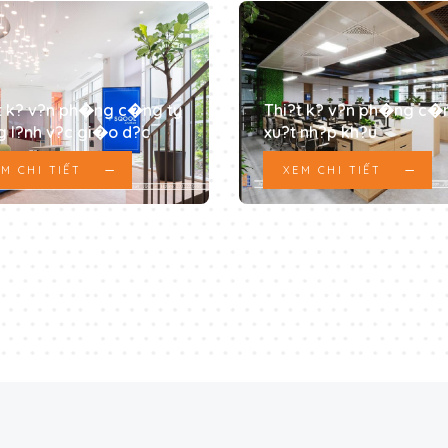
t k? v?n ph�ng c�ng ty
Thi?t k? v?n ph�ng c�
g l?nh v?c gi�o d?c
xu?t nh?p kh?u
M CHI TIẾT
XEM CHI TIẾT