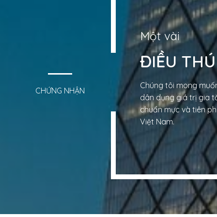
Một vài
ĐIỀU THÚ
Chúng tôi mong muốn
CHỨNG NHẬN
dân dụng giá trị gia 
chuẩn mực và tiên pho
Việt Nam.