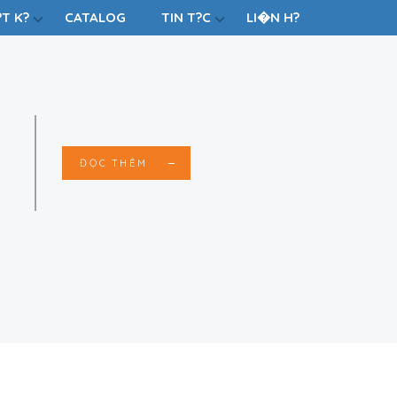
T K?
CATALOG
TIN T?C
LI�N H?
ĐỌC THÊM