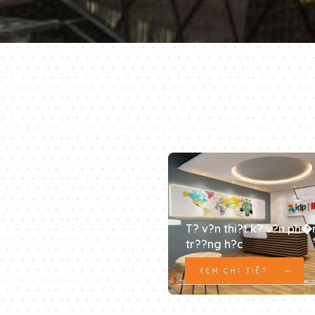
??ng Thi?t K? N?i Th?t
-T?i Gi?n, B?n V?ng V�
ng Minh
M CHI TIẾT
T? v?n thi?t k? v?n ph�
tr??ng h?c
XEM CHI TIẾT