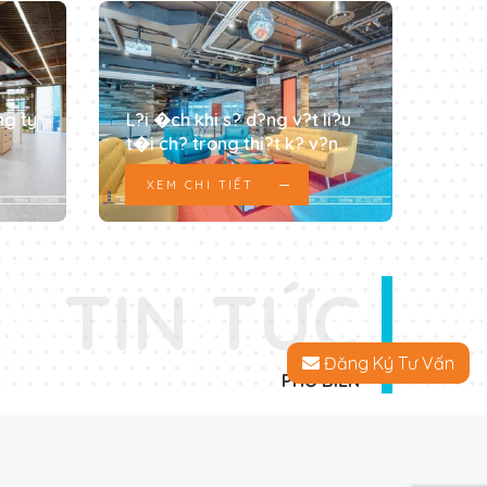
ng ty
L?i �ch khi s? d?ng v?t li?u
t�i ch? trong thi?t k? v?n
ph�ng
XEM CHI TIẾT
TIN TỨC
Đăng Ký Tư Vấn
PHỔ BIẾN