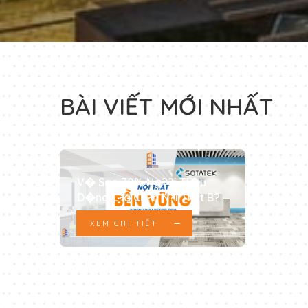
Xu H
BÀI VIẾT MỚI NHẤT
2025
Th�
XE
V� Sao 70% Ng??i Ti�u
D�ng L?a Ch?n N?i Th?t B?n
V?ng?
XEM CHI TIẾT