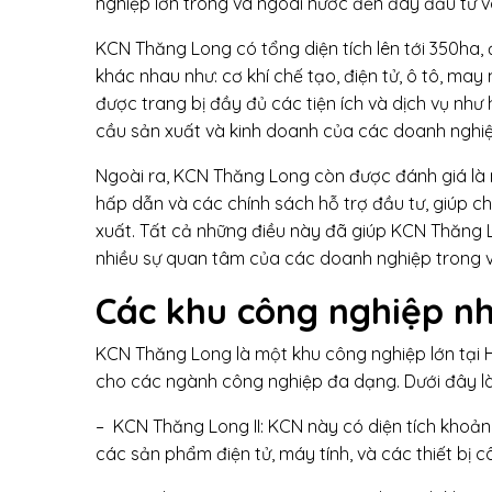
nghiệp lớn trong và ngoài nước đến đây đầu tư v
KCN Thăng Long có tổng diện tích lên tới 350ha,
khác nhau như: cơ khí chế tạo, điện tử, ô tô, m
được trang bị đầy đủ các tiện ích và dịch vụ như
cầu sản xuất và kinh doanh của các doanh nghiệ
Ngoài ra, KCN Thăng Long còn được đánh giá là 
hấp dẫn và các chính sách hỗ trợ đầu tư, giúp c
xuất. Tất cả những điều này đã giúp KCN Thăng 
nhiều sự quan tâm của các doanh nghiệp trong v
Các khu công nghiệp n
KCN Thăng Long là một khu công nghiệp lớn tại 
cho các ngành công nghiệp đa dạng. Dưới đây l
– KCN Thăng Long II: KCN này có diện tích khoả
các sản phẩm điện tử, máy tính, và các thiết bị 