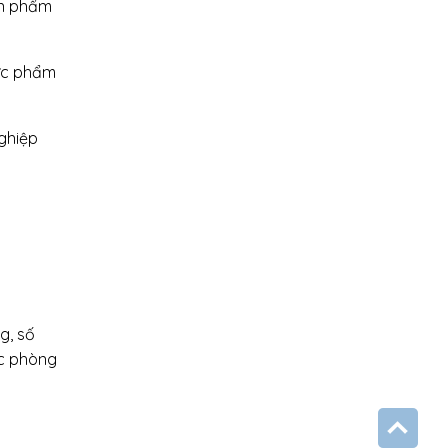
ản phẩm
hực phẩm
ghiệp
g, số
ác phòng