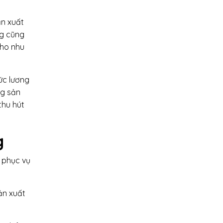
ản xuất
ng cũng
cho nhu
ức lương
ng sản
thu hút
g
 phục vụ
ản xuất