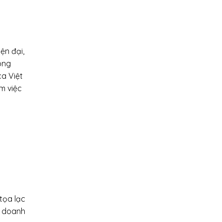
ện đại,
ông
ca Việt
m việc
tọa lạc
u doanh