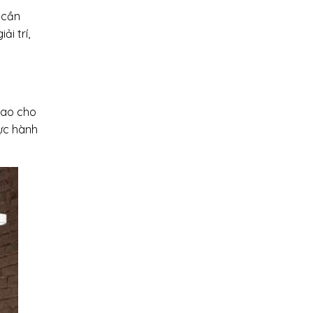
 cần
i trí,
sao cho
vực hành