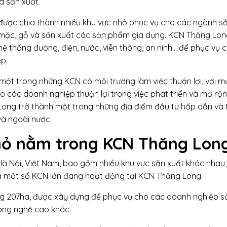
à sản xuất.
 được chia thành nhiều khu vực nhỏ phục vụ cho các ngành s
ay mặc, gỗ và sản xuất các sản phẩm gia dụng. KCN Thăng Lo
 hệ thống đường, điện, nước, viễn thông, an ninh… để phục vụ 
p.
một trong những KCN có môi trường làm việc thuận lợi, với m
ho các doanh nghiệp thuận lợi trong việc phát triển và mở rộ
Long trở thành một trong những địa điểm đầu tư hấp dẫn và 
à ngoài nước.
hỏ nằm trong KCN Thăng Lon
Hà Nội, Việt Nam, bao gồm nhiều khu vực sản xuất khác nhau,
à một số KCN lớn đang hoạt động tại KCN Thăng Long:
ng 207ha, được xây dựng để phục vụ cho các doanh nghiệp s
công nghệ cao khác.