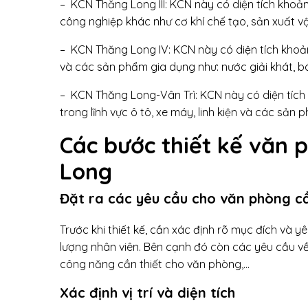
– KCN Thăng Long III: KCN này có diện tích kho
công nghiệp khác như cơ khí chế tạo, sản xuất v
– KCN Thăng Long IV: KCN này có diện tích khoả
và các sản phẩm gia dụng như: nước giải khát, b
– KCN Thăng Long-Vân Trì: KCN này có diện tích
trong lĩnh vực ô tô, xe máy, linh kiện và các sản 
Các bước thiết kế văn
Long
Đặt ra các yêu cầu cho văn phòng cầ
Trước khi thiết kế, cần xác định rõ mục đích và 
lượng nhân viên. Bên cạnh đó còn các yêu cầu về
công năng cần thiết cho văn phòng,…
Xác định vị trí và diện tích