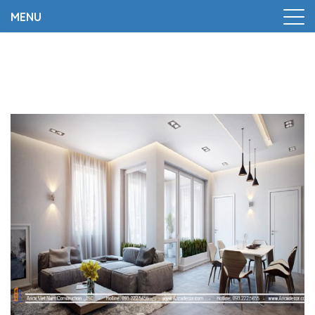
MENU
Trang chủ
|
7 Lưu Ý Khi Thiết Thiết Kế Nội Thất Chung Cư
Không Thể Không Biết