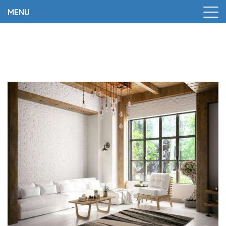
MENU
Trang chủ
|
Rustic Style là gì? Ý nghĩa của phong cách
thiết kế Rustic Style?