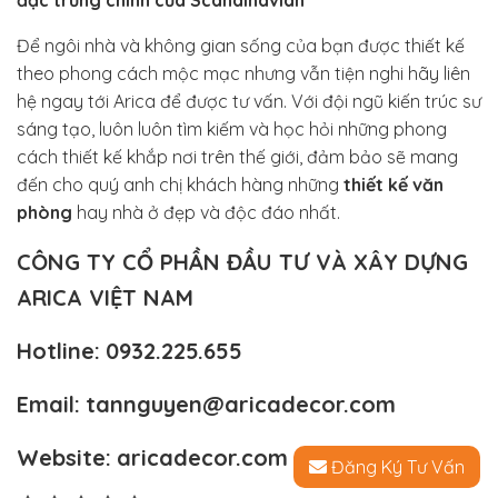
Để ngôi nhà và không gian sống của bạn được thiết kế
theo phong cách mộc mạc nhưng vẫn tiện nghi hãy liên
hệ ngay tới Arica để được tư vấn. Với đội ngũ kiến trúc sư
sáng tạo, luôn luôn tìm kiếm và học hỏi những phong
cách thiết kế khắp nơi trên thế giới, đảm bảo sẽ mang
đến cho quý anh chị khách hàng những
thiết kế văn
phòng
hay nhà ở đẹp và độc đáo nhất.
CÔNG TY CỔ PHẦN ĐẦU TƯ VÀ XÂY DỰNG
ARICA VIỆT NAM
Hotline:
0932.225.655
Email:
tannguyen@aricadecor.com
Website:
aricadecor.com
Đăng Ký Tư Vấn