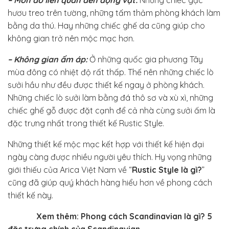
hươu treo trên tường, những tấm thảm phòng khách làm
bằng da thú. Hay những chiếc ghế da cũng giúp cho
không gian trở nên mộc mạc hơn.
– Không gian ấm áp:
Ở những quốc gia phương Tây
mùa đông có nhiệt độ rất thấp. Thế nên những chiếc lò
sưởi hầu như đều được thiết kế ngay ở phòng khách.
Những chiếc lò sưởi làm bằng đá thô sơ và xù xì, những
chiếc ghế gỗ được đặt cạnh để cả nhà cùng sưởi ấm là
đặc trưng nhất trong thiết kế Rustic Style.
Những thiết kế mộc mạc kết hợp với thiết kế hiện đại
ngày càng được nhiều người yêu thích. Hy vọng những
giới thiếu của Arica Việt Nam về “
Rustic Style là gì?
”
cũng đã giúp quý khách hàng hiểu hơn về phong cách
thiết kế này.
Xem thêm:
Phong cách Scandinavian là gì?
5
đặc trưng chính của Scandinavian