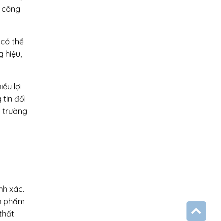
a công
 có thể
 hiệu,
ều lợi
tin đối
 trường
nh xác.
ản phẩm
thất