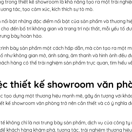
ng trong thiết kế showroom là khả năng tạo ra một trải nghi
ương tác, tạo cảm xúc, kích thích sự tò mò.
 nổi bật những đặc điểm nổi bật của sản phẩm và thương hiệ
cho đến bố trí không gian và trang trí nội thất, mỗi yếu tố đ
trưng bày hoàn hảo.
 trình bày sản phẩm một cách hấp dẫn, mà còn tạo ra một m
 tố như không gian mở, ánh sáng, âm thanh và hình ảnh đều đ
hách hàng có thể trải nghiệm sản phẩm trực quan, tìm hiểu v
ệc thiết kế showroom văn ph
việc tạo dựng một thương hiệu mạnh mẽ, gây ấn tượng với kh
hiết kế showroom văn phòng trở nên cần thiết và có ý nghĩa đố
ế không chỉ là nơi trưng bày sản phẩm, dịch vụ của công ty
để khách hàng khám phá, tương tác, trải nghiệm thương hiệu