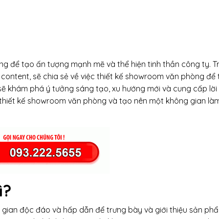
g để tạo ấn tượng mạnh mẽ và thể hiện tinh thần công ty. T
iết content, sẽ chia sẻ về việc thiết kế showroom văn phòng để
t sẽ khám phá ý tưởng sáng tạo, xu hướng mới và cung cấp lờ
 thiết kế showroom văn phòng và tạo nên một không gian làm
ì?
 gian độc đáo và hấp dẫn để trưng bày và giới thiệu sản phẩ