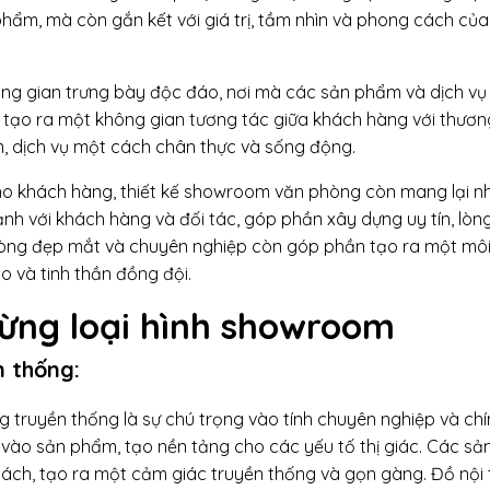
phẩm, mà còn gắn kết với giá trị, tầm nhìn và phong cách củ
g gian trưng bày độc đáo, nơi mà các sản phẩm và dịch vụ
 tạo ra một không gian tương tác giữa khách hàng với thương
, dịch vụ một cách chân thực và sống động.
cho khách hàng, thiết kế showroom văn phòng còn mang lại nhi
h với khách hàng và đối tác, góp phần xây dựng uy tín, lòng 
hòng đẹp mắt và chuyên nghiệp còn góp phần tạo ra một môi
o và tinh thần đồng đội.
từng loại hình showroom
 thống:
truyền thống là sự chú trọng vào tính chuyên nghiệp và chí
g vào sản phẩm, tạo nền tảng cho các yếu tố thị giác. Các s
ch, tạo ra một cảm giác truyền thống và gọn gàng. Đồ nội 