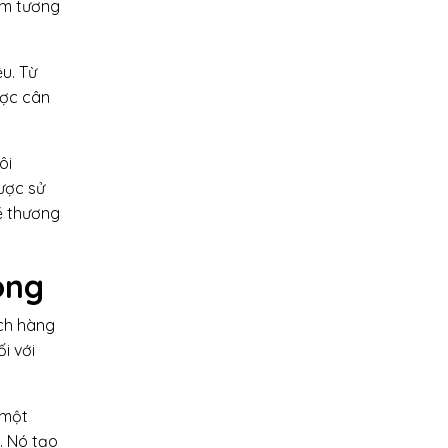
ệm tương
u. Từ
ược cân
ôi
ược sử
ề thương
òng
ách hàng
i với
 một
. Nó tạo