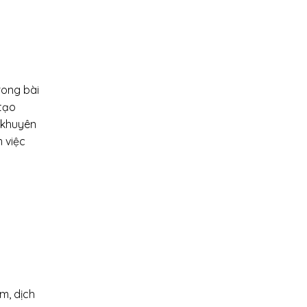
rong bài
 tạo
i khuyên
 việc
m, dịch