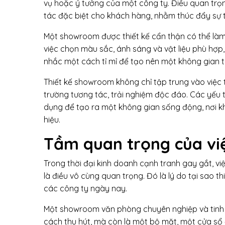
vụ hoặc ý tưởng của một công ty. Điều quan trọ
tác đặc biệt cho khách hàng, nhằm thúc đẩy sự t
Một showroom được thiết kế cẩn thận có thể làm
việc chọn màu sắc, ánh sáng và vật liệu phù hợp, 
nhắc một cách tỉ mỉ để tạo nên một không gian 
Thiết kế showroom không chỉ tập trung vào việc
trường tương tác, trải nghiệm độc đáo. Các yếu
dụng để tạo ra một không gian sống động, nơi k
hiệu.
Tầm quan trọng của vi
Trong thời đại kinh doanh cạnh tranh gay gắt, 
là điều vô cùng quan trọng. Đó là lý do tại sao t
các công ty ngày nay.
Một showroom văn phòng chuyên nghiệp và tinh t
cách thu hút, mà còn là một bộ mặt, một cửa sổ 