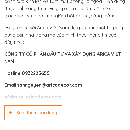
cạnh cửa kính lớn với tầm mắt phóng ra ngoài. Tận dụng
được ánh sáng tự nhiên giúp chủ nhà làm việc sẽ cảm
giác được sự thoải mái, giảm bớt áp lực, căng thẳng.
Hãy liên hệ với Arica Việt Nam để giúp bạn một tay xây
dựng căn nhà trong mơ của mình theo thông tin dưới
đây nhé :
CÔNG TY CỔ PHẦN ĐẦU TƯ VÀ XÂY DỰNG ARICA VIỆT
NAM
Hotline:0932225655
Email:tannguyen@aricadecor.com
Website:
aricadecor.com
Xem thêm nội dung