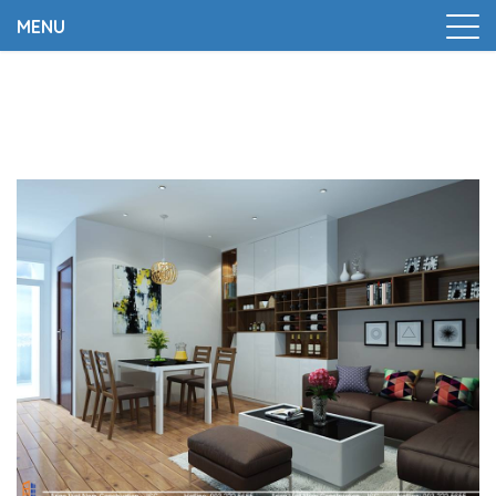
MENU
Trang chủ
|
Thiết kế nội thất chung cư tại Hồ Gươm – Hà
Nội