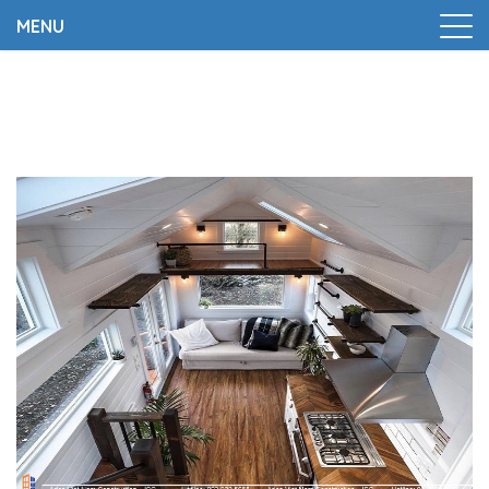
MENU
Trang chủ
|
Thiết kế và thi công nhà ở có gác lửng tại
Hà Nội