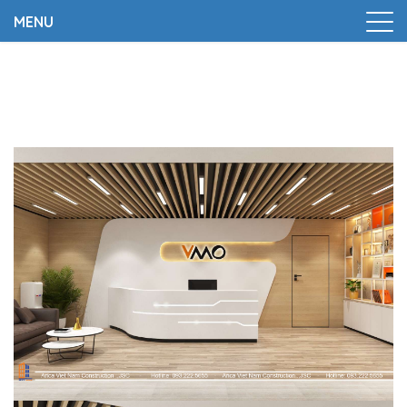
MENU
Trang chủ
|
Thiết kế và thi công văn phòng VMO – Tòa
IDMC