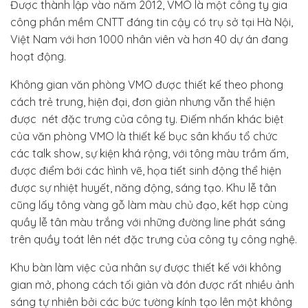
Được thành lập vào năm 2012, VMO là một công ty gia
công phần mềm CNTT đáng tin cậy có trụ sở tại Hà Nội,
Việt Nam với hơn 1000 nhân viên và hơn 40 dự án đang
hoạt động.
Không gian văn phòng VMO được thiết kế theo phong
cách trẻ trung, hiện đại, đơn giản nhưng vẫn thể hiện
được nét đặc trưng của công ty. Điếm nhấn khác biệt
của văn phòng VMO là thiết kế bục sân khấu tổ chức
các talk show, sự kiện khá rộng, với tông màu trầm ấm,
được điểm bới các hình vẽ, họa tiết sinh động thể hiện
được sự nhiệt huyết, năng động, sáng tạo. Khu lễ tân
cũng lấy tông vàng gỗ làm màu chủ đạo, kết hợp cùng
quầy lễ tân màu trắng với những đường line phát sáng
trên quầy toát lên nét đặc trưng của công ty công nghệ.
Khu bàn làm việc của nhân sự được thiết kế với không
gian mở, phong cách tối giản và đón được rất nhiều ảnh
sáng tự nhiên bởi các bức tường kính tạo lên một không