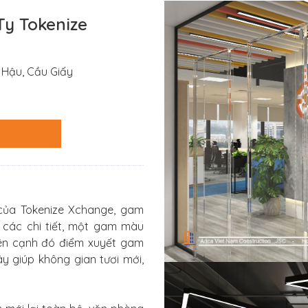
Ty Tokenize
g Hậu, Cầu Giấy
của Tokenize Xchange, gam
các chi tiết, một gam màu
ên cạnh đó điểm xuyết gam
y giúp không gian tươi mới,