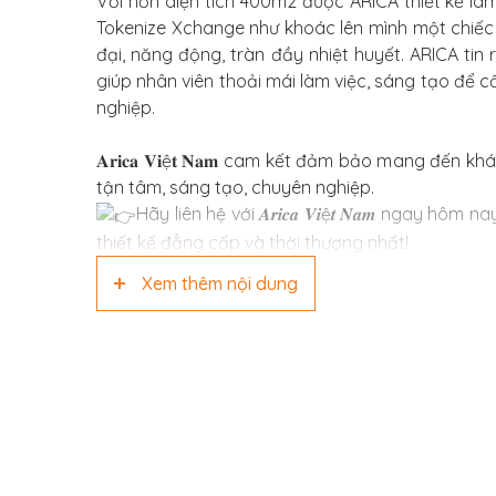
Với hơn diện tích 400m2 được ARICA thiết kế là
Tokenize Xchange như khoác lên mình một chiếc
đại, năng động, tràn đầy nhiệt huyết. ARICA ti
giúp nhân viên thoải mái làm việc, sáng tạo để 
nghiệp.
𝐀𝐫𝐢𝐜𝐚 𝐕𝐢ệ𝐭 𝐍𝐚𝐦 cam kết đảm bảo mang đến
tận tâm, sáng tạo, chuyên nghiệp.
Hãy liên hệ với 𝑨𝒓𝒊𝒄𝒂 𝑽𝒊ệ𝒕 𝑵𝒂𝒎 ngay h
thiết kế đẳng cấp và thời thượng nhất!
Xem thêm nội dung