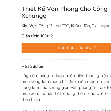
Thiết Kế Văn Phòng Cho Công 
Xchange
Khu Vực:
Tầng 13, toà TTC, 19 Duy Tân, Dịch Vọn
Diện tích:
400m2
GỬI THÔNG TIN LIÊN HỆ
Mô tả dự án
Lấy cảm hứng từ logo nhận diện thương hiệu 
màu vàng làm màu chủ đạo,nhấn màu đỏ cho 
sáng làm cho không gian văn phòng ấm áp. B
màu xanh từ nội thất, đường thảm, các chậu câ
thân thiện.