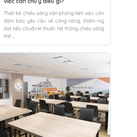
việc cần chú ý điều gì?
Thiết kế chiếu sáng văn phòng làm việc cần
đảm bảo yêu cầu về công năng, thẩm mỹ
đạt tiêu chuẩn kĩ thuật. Hệ thống chiếu sáng
thể …