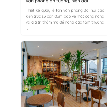
văn phòng ấn tượng, hiện đại
Thiết kế quầy lễ tân văn phòng đòi hỏi các
kiến trúc sư cần đảm bảo về mặt công năng
và giá trị thẩm mỹ để nâng cao tầm thương
…