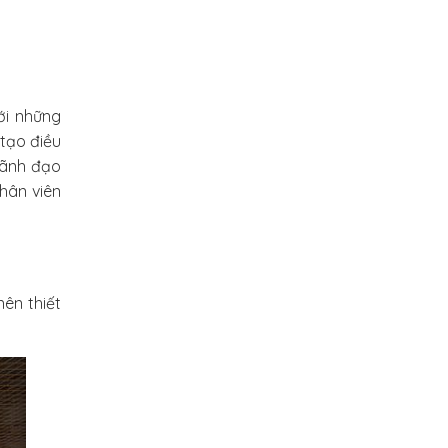
ới những
tạo điều
 lãnh đạo
hân viên
ên thiết