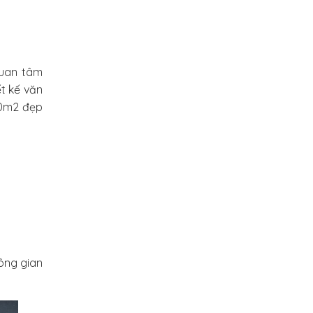
quan tâm
ết kế văn
00m2 đẹp
hông gian